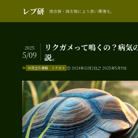
レプ研
爬虫類・両生類により良い環境を。
リクガメって鳴くの？病気
2025
5/09
説。
お役立ち情報
リクガメ
2024年11月2日
2025年5月9日