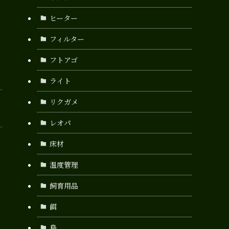
ヒーター
フィルター
フトアゴ
ライト
リクガメ
レオパ
床材
温度管理
飼育用品
餌
鳥