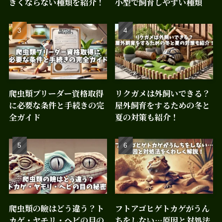
きくならない種類を紹介！
小型で飼育しやすい種類
爬虫類ブリーダー資格取得
リクガメは外飼いできる？
に必要な条件と手続きの完
屋外飼育をするための冬と
全ガイド
夏の対策も紹介！
爬虫類の瞼はどう違う？ト
フトアゴヒゲトカゲがうん
カゲ・ヤモリ・ヘビの目の
ちをしない…原因と対処法