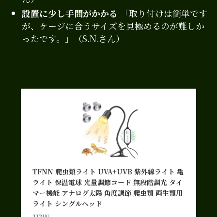
設置に少し手間がかかる
「取り付けは簡単です
が、ケージに合うサイズを見極めるのが難しか
ったです。」（S.N.さん）
TFNN 爬虫類ライト UVA+UVB 紫外線ライト 亀
ライト 保温電球 光量調節コード 無段階調光 タイ
マー機能 アナログ太陽 角度調節 爬虫類 両生類用
ライト シングルヘッド
TFNN