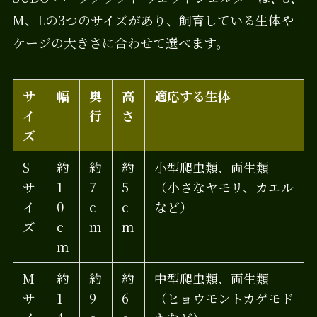
M、Lの3つのサイズがあり、飼育している生体や
ケージの大きさに合わせて選べます。
サ
幅
奥
高
適応する生体
イ
行
さ
ズ
S
約
約
約
小型爬虫類、両生類
サ
1
7
5
（小さなヤモリ、カエル
イ
0
c
c
など）
ズ
c
m
m
m
M
約
約
約
中型爬虫類、両生類
サ
1
9
6
（ヒョウモントカゲモド