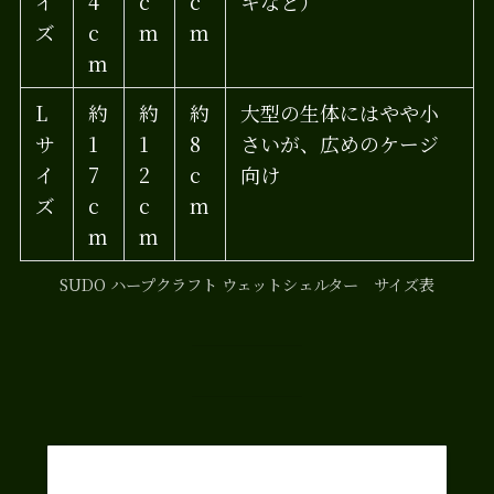
イ
4
c
c
キなど）
ズ
c
m
m
m
L
約
約
約
大型の生体にはやや小
サ
1
1
8
さいが、広めのケージ
イ
7
2
c
向け
ズ
c
c
m
m
m
SUDO ハープクラフト ウェットシェルター サイズ表