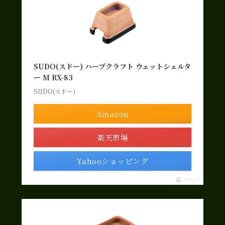
SUDO(スドー) ハープクラフト ウェットシェルタ
ー M RX-83
SUDO(スドー)
Amazon
楽天市場
Yahooショッピング
ポチップ