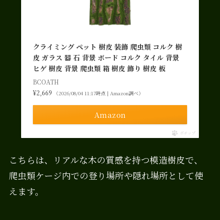
クライミング ペット 樹皮 装飾 爬虫類 コルク 樹
皮 ガラス 器 石 背景 ボード コルク タイル 背景
ヒゲ 樹皮 背景 爬虫類 箱 樹皮 飾り 樹皮 板
BCOATH
¥2,669
（2026/08/04 11:17時点 | Amazon調べ）
Amazon
ポチップ
こちらは、リアルな木の質感を持つ模造樹皮で、
爬虫類ケージ内での登り場所や隠れ場所として使
えます。