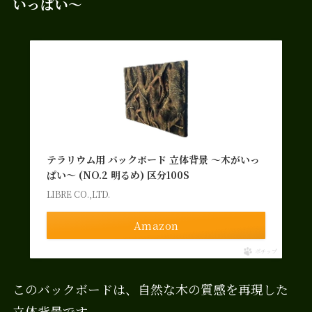
いっぱい～
テラリウム用 バックボード 立体背景 ～木がいっ
ぱい～ (NO.2 明るめ) 区分100S
LIBRE CO.,LTD.
Amazon
ポチップ
このバックボードは、自然な木の質感を再現した
立体背景です。