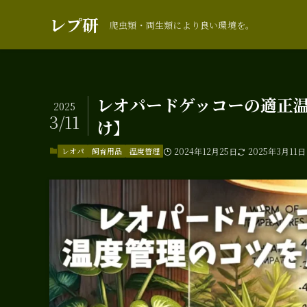
レプ研
爬虫類・両生類により良い環境を。
レオパードゲッコーの適正
2025
3/11
け】
レオパ
飼育用品
温度管理
2024年12月25日
2025年3月11日