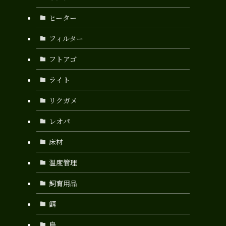
ヒーター
フィルター
フトアゴ
ライト
リクガメ
レオパ
床材
温度管理
飼育用品
餌
鳥