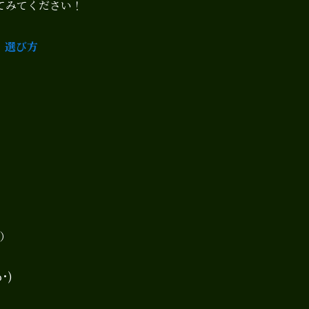
てみてください！
 選び方
）
･)