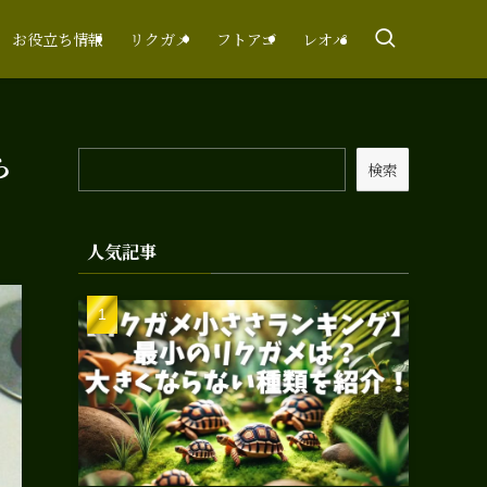
お役立ち情報
リクガメ
フトアゴ
レオパ
ら
検索
人気記事