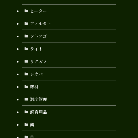
ヒーター
フィルター
フトアゴ
ライト
リクガメ
レオパ
床材
温度管理
飼育用品
餌
鳥