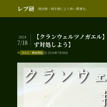
レプ研
爬虫類・両生類により良い環境を。
【クランウェルツノガエル
2024
7/18
ず対処しよう】
カエル
飼育用品
2024年7月18日