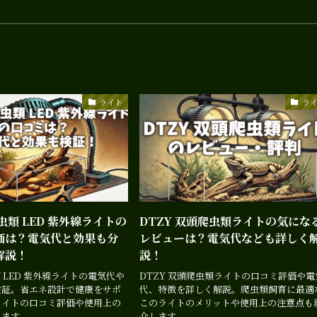
ライト
ラ
爬虫類 LED 紫外線ライトの
DTZY 双頭爬虫類ライトの気にな
価は？電気代と効果も分
レビューは？電気代なども詳しく
解説！
説！
虫類 LED 紫外線ライトの電気代や
DTZY 双頭爬虫類ライトの口コミ評価や電
検証。省エネ設計で健康をサポ
代、特徴を詳しく解説。爬虫類飼育に最適
ライトの口コミ評価や使用上の
このライトのメリットや使用上の注意点も
します。
介します。