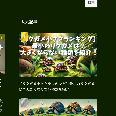
検索
人気記事
イト
る
【リクガメ小ささランキング】最小のリクガメ
解
は？大きくならない種類を紹介！
気
な
紹