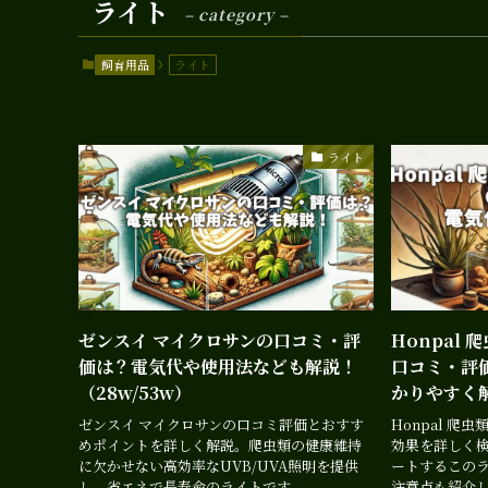
ライト
– category –
飼育用品
ライト
ライト
ゼンスイ マイクロサンの口コミ・評
Honpal 
価は？電気代や使用法なども解説！
口コミ・評
（28w/53w）
かりやすく
ゼンスイ マイクロサンの口コミ評価とおすす
Honpal 爬
めポイントを詳しく解説。爬虫類の健康維持
効果を詳しく
に欠かせない高効率なUVB/UVA照明を提供
ートするこの
し、省エネで長寿命のライトです。
注意点も紹介