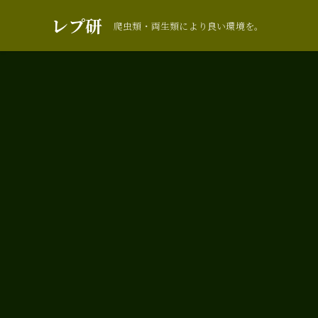
レプ研
爬虫類・両生類により良い環境を。