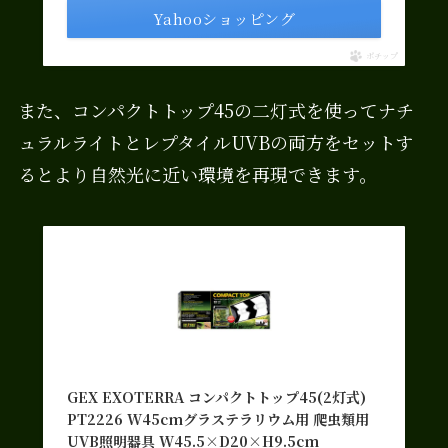
Yahooショッピング
ポチップ
また、コンパクトトップ45の二灯式を使ってナチ
ュラルライトとレプタイルUVBの両方をセットす
るとより自然光に近い環境を再現できます。
GEX EXOTERRA コンパクトトップ45(2灯式)
PT2226 W45cmグラステラリウム用 爬虫類用
UVB照明器具 W45.5×D20×H9.5cm