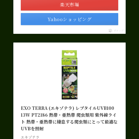
楽天市場
Yahooショッピング
ポチップ
EXO TERRA (エキゾテラ) レプタイルUVB100
13W PT2186 熱帯・亜熱帯 爬虫類用 紫外線ライ
ト 熱帯・亜熱帯に棲息する爬虫類にとって最適な
UVBを照射
エキゾテラ