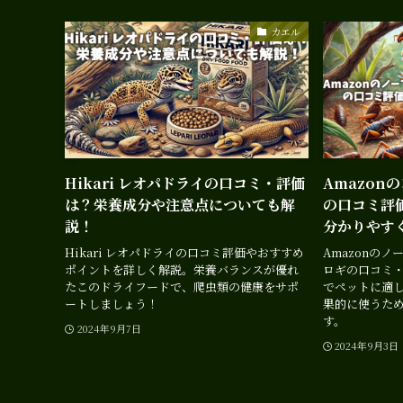
カエル
Hikari レオパドライの口コミ・評価
Amazon
は？栄養成分や注意点についても解
の口コミ評
説！
分かりやす
Hikari レオパドライの口コミ評価やおすすめ
Amazonの
ポイントを詳しく解説。栄養バランスが優れ
ロギの口コミ
たこのドライフードで、爬虫類の健康をサポ
でペットに適
ートしましょう！
果的に使うた
す。
2024年9月7日
2024年9月3日