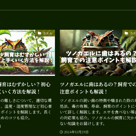
カエル
カ
飼育はむずかしい？初心
ツノガエルに歯はあるの？飼育で
くいく方法を解説！
注意ポイントも解説！
育の難しさについて、適切な環
ツノガエルの鋭い歯の特徴や噛まれた際の
り、温度・湿度管理など初心者
処法、毒の有無、寿命、飼育のポイントに
きポイントを解説します。長く
いて詳しく解説します。エサを食べない場
ためのコツも紹介。
の対応策も紹介。ツノガエルの飼育に欠か
ない知識をお届けします。
日
2024年11月29日