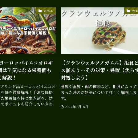
カエル
カ
のヨーロッパイエコオロギ
【クランウェルツノガエル】拒食
価は？気になる栄養価も
ス溜まり…その対策・処置【焦ら
く解説！
対処しよう】
ノーブランド品ヨーロッパイエコオ
温度や湿度・餌の種類など、拒食になって
・評価を徹底解説！手頃な価格
まった時の対処法について詳しく解説しま
した栄養価を持つ生き餌を、効
す。
めのポイントを紹介していきま
2024年7月18日