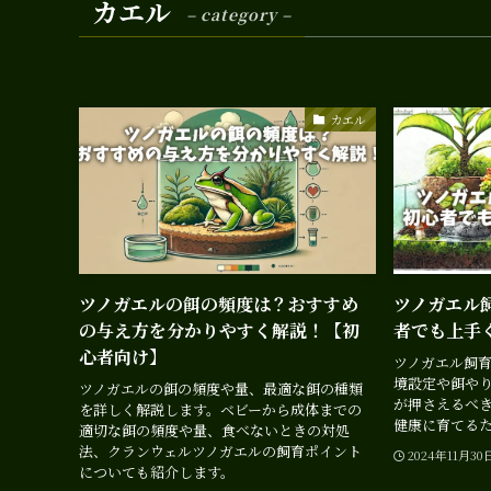
カエル
– category –
カエル
ツノガエルの餌の頻度は？おすすめ
ツノガエル
の与え方を分かりやすく解説！【初
者でも上手
心者向け】
ツノガエル飼
境設定や餌や
ツノガエルの餌の頻度や量、最適な餌の種類
が押さえるべ
を詳しく解説します。ベビーから成体までの
健康に育てる
適切な餌の頻度や量、食べないときの対処
法、クランウェルツノガエルの飼育ポイント
2024年11月30
についても紹介します。