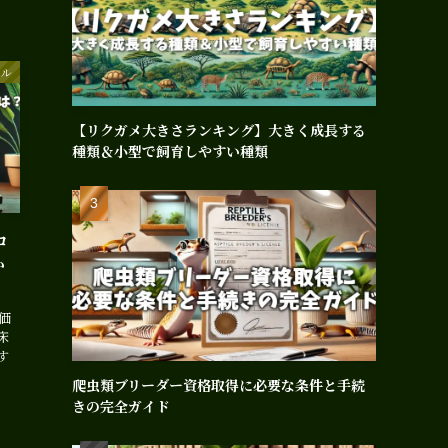
エル
【リクガメ大きさランキング】大きく成長する
種類＆小型で飼育しやすい種類
コ
か
価
床
す
爬虫類ブリーダー資格取得に必要な条件と手続
きの完全ガイド