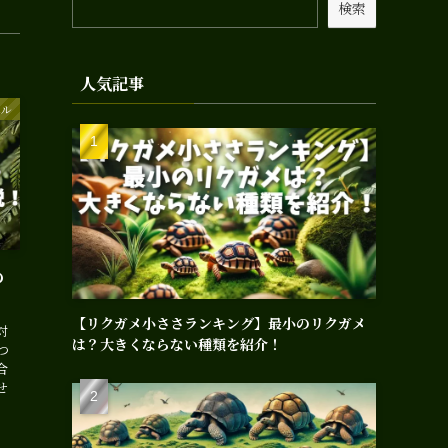
検索
人気記事
エル
の
【リクガメ小ささランキング】最小のリクガメ
対
は？大きくならない種類を紹介！
つ
合
せ