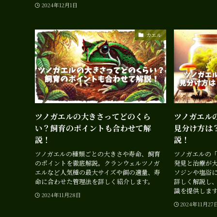
2024年12月1日
カエル
ツノガエルの大きさってどのくら
ツノガエル
い？飼育のポイントも合わせて解
見分け方は
説！
説！
ツノガエルの種類ごとの大きさや寿命、飼育
ツノガエルの
のポイントを徹底解説。クランウェルツノガ
発見と治療が
エルなど人気種の最大サイズや餌の適量、寿
ソジンや塩浴
命に合わせた管理法を詳しく紹介します。
詳しく解説し
識を提供しま
2024年11月28日
2024年11月27