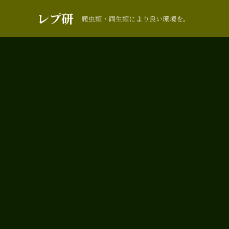
レプ研
爬虫類・両生類により良い環境を。