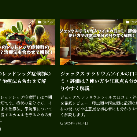
カエル
カ
のレッドレッグ症候群の
ジェックス テラリウムソイルの口
？治療法も合わせて解
ミ・評価は？使い方や注意点も分
りやすく解説！
「レッドレッグ症候群」は早期
ジェックス テラリウムソイルの口コミ・評
大切です。症状の見分け方、イ
を徹底レビュー！爬虫類や両生類に最適な
による治療法、予防策について
材の使い方や注意点を初心者にも分かりや
、愛するカエルを守るための知
く解説します。
す。
2024年9月14日
日