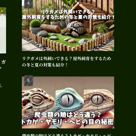
エル
リクガメは外飼いできる？屋外飼育をするため
とガ
の冬と夏の対策も紹介！
ず
し
爬虫類の瞼はどう違う？トカゲ・ヤモリ・ヘビ