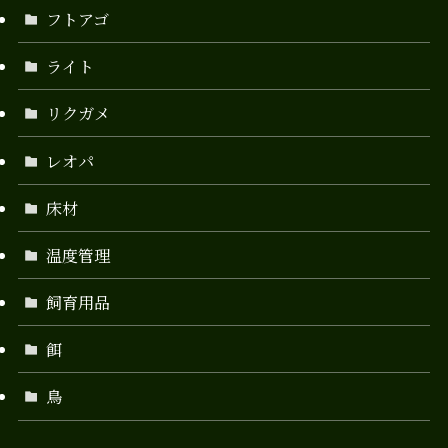
フトアゴ
ライト
リクガメ
レオパ
床材
温度管理
飼育用品
餌
鳥